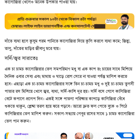
কালোজিরা খেলেও অনেক উপকার পাওয়া যায়।
দাঁতে ব্যথা হলে কুসুম গরম পানিতে কালোজিরা দিয়ে কুলি করলে ব্যথা কমে; জিহ্বা,
তালু, দাঁতের মাড়ির জীবাণু মরে যায়।
সর্দি/জ্বর সারাতেঃ
এক চা চামচ কালোজিরার তেল সমপরিমাণ মধু বা এক কাপ রং চায়ের সাথে মিশিয়ে
দৈনিক ৩বার সেব্য এবং মাথায় ও ঘাড়ে রোগ সেরে না যাওয়া পর্যন্ত মালিশ করতে
হবে। এছাড়া এক চা-চামচ কালোজিরার সঙ্গে তিন চা-চামচ মধু ও দুই চা-চামচ তুলসী
পাতার রস মিশিয়ে খেলে জ্বর, ব্যথা, সর্দি-কাশি দূর হয়। সর্দি বসে গেলে কালিজিরা
বেটে কপালে প্রলেপ দিন। একই সঙ্গে পাতলা পরিষ্কার কাপড়ে কালিজিরা বেঁধে
শুকতে থাকুন, শ্লেষ্মা তরল হয়ে ঝরে পড়বে। আরো দ্রুত ফল পেতে বুকে ও পিঠে
কালিজিরার তেল মালিশ করুন। সকাল-সন্ধ্যায় লেবুর রসের সাথে ১ চামচ কালোজিরা
তেল পান করুন।