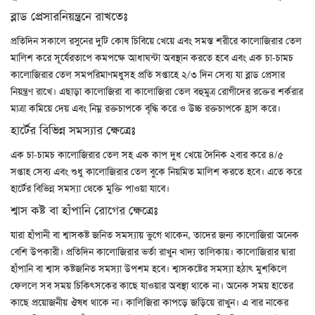
ব্লাড প্রেসারনিয়ন্ত্রনে রাখতেঃ
প্রতিদিন সকালে রসুনের দুটি কোষ চিবিয়ে খেয়ে এবং সমস্ত শরীরে কালোজিরার তেল
মালিশ করে সূর্যেরতাপে কমপক্ষে আধাঘন্টা অবস্থান করতে হবে এবং এক চা-চামচ
কালোজিরার তেল সমপরিমাণমধুসহ প্রতি সপ্তাহে ২/৩ দিন সেব্য যা ব্লাড প্রেসার
নিয়ন্ত্রণ রাখে। এছাড়া কালোজিরা বা কালোজিরা তেল বহুমুত্র রোগীদের রক্তের শর্করার
মাত্রা কমিয়ে দেয় এবং নিম্ন রক্তচাপকে বৃদ্ধি করে ও উচ্চ রক্তচাপকে হ্রাস করে।
হার্টের বিভিন্ন সমস্যার ক্ষেত্রেঃ
এক চা-চামচ কালোজিরার তেল সহ এক কাপ দুধ খেয়ে দৈনিক ২বার করে ৪/৫
সপ্তাহ সেব্য এবং শুধু কালোজিরার তেল বুকে নিয়মিত মালিশ করতে হবে। এতে করে
হার্টের বিভিন্ন সমস্যা থেকে মুক্তি পাওয়া যাবে।
শ্বাস কষ্ট বা হাঁপানি রোগের ক্ষেত্রেঃ
যারা হাঁপানী বা শ্বাসকষ্ট জনিত সমস্যায় ভুগে থাকেন, তাদের জন্য কালোজিরা অনেক
বেশি উপকারী। প্রতিদিন কালোজিরার ভর্তা রাখুন খাদ্য তালিকায়। কালোজিরার দ্বারা
হাঁপানি বা শ্বাস কষ্টজনিত সমস্যা উপশম হবে। শ্বাসকষ্টের সমস্যা হঠাৎ মুশকিলে
ফেললে সব সময় চিকিৎসকের কাছে যাওয়ার অবস্থা থাকে না। অনেক সময় হাতের
কাছে প্রয়োজনীয় ঔষধ থাকে না। কালিজিরা কাপড়ে জড়িয়ে রাখুন। এ বার নাকের