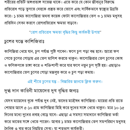
শরীরের প্রতিটি অঙ্গপ্রত্যঙ্গ সতেজ থাকে। এতে করে যে কোন জীবানুর বিরুদ্ধে
প্রতিরোধ গড়ে তুলতে দেহকে প্রস্তুত করে তোলে এবং সার্বিকভাবে স্বস্থ্যের উন্নতি
করে। ১ চামচ কালোজিরা অথবা কয়েক ফোটা কালোজিরার তেল ও ১ চামচ মধুসহ
প্রতিদিন সেবন করলে রোগপ্রতিরোধ ক্ষমতা বাড়বে।
“
রোগ প্রতিরোধ ক্ষমতা বৃদ্ধির কিছু কার্যকরী উপায়
“
চুলের যন্তে কালিজিরাঃ
কালিজিরা খেয়ে যান, চুল পর্যাপ্ত পুষ্টি পাবেন। ফলে চুল পড়া বন্ধ হবে। আরো ফল
পেতে চুলের গোড়ায় এর তেল মালিশ করতে থাকুন। কালোজিরার তেল চুলের কোষ
ও ফলিকলকে চাঙ্গা করে ও শক্তিশালী করে যার ফলে নতুন চুল সৃষ্টি হয়। এছাড়াও
কালোজিরার তেল চুলের গোড়া মজবুত করে ও চুল পড়া কমায়।
এই শীতে চুলের যন্ত – বিস্তারিত জানতে ক্লিক করুন।
দুগ্ধ দান কারিনী মায়েদের দুধ বৃদ্ধির জন্যঃ
যেসব মায়েদের বুকে পর্যাপ্ত দুধ নেই, তাদের মহৌষধ কালিজিরা। মায়েরা প্রতি রাতে
শোয়ার আগে ৫-১০ গ্রাম কালিজিরা মিহি করে দুধের সঙ্গে খেতে থাকুন। মাত্র ১০-১৫
দিনের মধ্যে দুধের প্রবাহ বেড়ে যাবে। এছাড়া এ সমস্যা সমাধানে কালিজিরা ভর্তা
করে ভাতের সঙ্গে খেতে পারেন। আবার ১ চামচ কালোজিরার তেল সমপরিমাণ মধুসহ
দৈনিক ৩ বার করে নিয়মিত সেব্য। যা শতভাগ কার্যকরী।