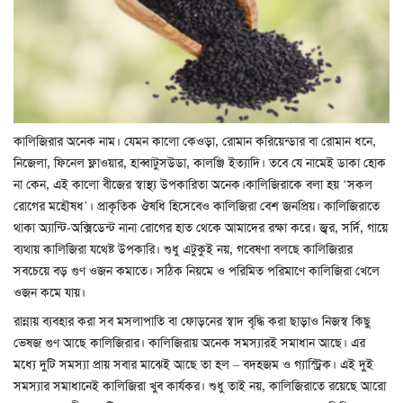
কালিজিরার অনেক নাম। যেমন কালো কেওড়া, রোমান করিয়েন্ডার বা রোমান ধনে,
নিজেলা, ফিনেল ফ্লাওয়ার, হাব্বাটুসউডা, কালঞ্জি ইত্যাদি। তবে যে নামেই ডাকা হোক
না কেন, এই কালো বীজের স্বাস্থ্য উপকারিতা অনেক।কালিজিরাকে বলা হয় ‘সকল
রোগের মহৌষধ’। প্রাকৃতিক ঔষধি হিসেবেও কালিজিরা বেশ জনপ্রিয়। কালিজিরাতে
থাকা অ্যান্টি-অক্সিডেন্ট নানা রোগের হাত থেকে আমাদের রক্ষা করে। জ্বর, সর্দি, গায়ে
ব্যথায় কালিজিরা যথেষ্ট উপকারি। শুধু এটুকুই নয়, গবেষণা বলছে কালিজিরার
সবচেয়ে বড় গুণ ওজন কমাতে। সঠিক নিয়মে ও পরিমিত পরিমাণে কালিজিরা খেলে
ওজন কমে যায়।
রান্নায় ব্যবহার করা সব মসলাপাতি বা ফোড়নের স্বাদ বৃদ্ধি করা ছাড়াও নিজস্ব কিছু
ভেষজ গুণ আছে কালিজিরার। কালিজিরায় অনেক সমস্যারই সমাধান আছে। এর
মধ্যে দুটি সমস্যা প্রায় সবার মাঝেই আছে তা হল – বদহজম ও গ্যাস্ট্রিক। এই দুই
সমস্যার সমাধানেই কালিজিরা খুব কার্যকর। শুধু তাই নয়, কালিজিরাতে রয়েছে আরো