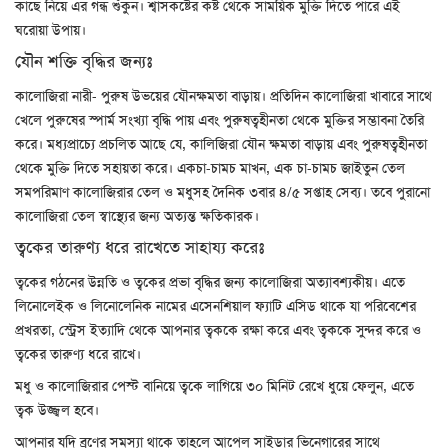
কাছে নিয়ে এর গন্ধ শুঁকুন। শ্বাসকষ্টের কষ্ট থেকে সাময়িক মুক্তি দিতে পারে এই
ঘরোয়া উপায়।
যৌন শক্তি বৃদ্ধির জন্যঃ
কালোজিরা নারী- পুরুষ উভয়ের যৌনক্ষমতা বাড়ায়। প্রতিদিন কালোজিরা খাবারে সাথে
খেলে পুরুষের স্পার্ম সংখ্যা বৃদ্ধি পায় এবং পুরুষত্বহীনতা থেকে মুক্তির সম্ভাবনা তৈরি
করে। মধ্যপ্রাচ্যে প্রচলিত আছে যে, কালিজিরা যৌন ক্ষমতা বাড়ায় এবং পুরুষত্বহীনতা
থেকে মুক্তি দিতে সহায়তা করে। একচা-চামচ মাখন, এক চা-চামচ জাইতুন তেল
সমপরিমাণ কালোজিরার তেল ও মধুসহ দৈনিক ৩বার ৪/৫ সপ্তাহ সেব্য। তবে পুরানো
কালোজিরা তেল স্বাস্থ্যের জন্য অত্যন্ত ক্ষতিকারক।
ত্বকের তারুণ্য ধরে রাখেতে সাহায্য করেঃ
ত্বকের গঠনের উন্নতি ও ত্বকের প্রভা বৃদ্ধির জন্য কালোজিরা অত্যাবশ্যকীয়। এতে
লিনোলেইক ও লিনোলেনিক নামের এসেনশিয়াল ফ্যাটি এসিড থাকে যা পরিবেশের
প্রখরতা, স্ট্রেস ইত্যাদি থেকে আপনার ত্বককে রক্ষা করে এবং ত্বককে সুন্দর করে ও
ত্বকের তারুণ্য ধরে রাখে।
মধু ও কালোজিরার পেস্ট বানিয়ে ত্বকে লাগিয়ে ৩০ মিনিট রেখে ধুয়ে ফেলুন, এতে
ত্বক উজ্জ্বল হবে।
আপনার যদি ব্রণের সমস্যা থাকে তাহলে আপেল সাইডার ভিনেগারের সাথে