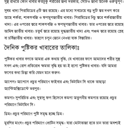
সুস্থ রাখতে কোন খাবার কতটুকু শরীরের জন্য দরকার, সেটিও জানা অনেক গুরুত্বপূর্ণ।
সুষম খাদ্য পিরামিডের ৫টি স্তর রয়েছে। এর মধ্যে সবচেয়ে বড় দুটি স্তর দখল করে
আছে শর্করা, শাকসবজি ও ফলমূলজাতীয় খাবার। পিরামিডের নিচু স্তরে শর্করাজাতীয়
খাদ্য। এর ওপরের স্তরে শাকসবজি ও ফলমূলজাতীয় খাবার। তার ওপরের স্তরে রয়েছে
আমিষ জাতীয় খাবার। চতুর্থ স্তরে রয়েছে দুগ্ধজাতীয় খাদ্য এবং পঞ্চম স্তরে রয়েছে স্নেহ
বা চর্বিজাতীয় খাবার। তাহলে চলুন জেনে নেওয়া যাক বিস্তারিত।
দৈনিক পুষ্টিকর খাবারের তালিকাঃ
পুষ্টিকর খাবার বলতে আমরা এক কথায় বুঝি, যে খাবারের ফলে আমাদের শরীর সুস্থ
সবল এবং রোগ প্রতিরোধ ক্ষমতা বৃদ্ধি হয় তা-ই হলো পুষ্টিকর খাবার। যদি আমরা
ফলের কথা চিন্তা করি যেমন মনে করুন-
আপেলঃ আপেলে প্রচুর পরিমাণে ফাইবার এবং ভিটামিন সি থাকে তাছাড়া
অ্যান্টিঅক্সিডেন্টে ভরপুর।
কমলাঃ সুপরিচিত এবং সুস্বাদু ফল হিসেবে কমলা অতুলনীয় কমলার রয়েছে প্রচুর
পরিমাণে ভিটামিন সি।
ডিমঃ প্রচুর পরিমাণে পুষ্টি সমৃদ্ধ হচ্ছে ডিম।
মুরগির মাংসঃ প্রচুর পরিমাণে প্রোটিন সমৃদ্ধ। যারা মোটাতাজা হতে চান তারা অবশ্যই