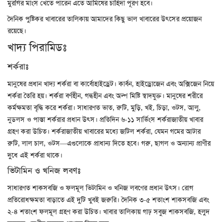
মুরগির মাংস খেতে পারেন এতে আমিষের চাহিদা পূরণ হবে।
দৈনিক পুষ্টিকর খাবারের তালিকায় আমাদের কিছু ভাল খাবারের উৎসের প্রয়োজন
রয়েছে।
খাদ্য পিরামিডঃ
শর্করাঃ
মানুষের প্রধান খাদ্য শর্করা বা কার্বোহাইড্রেট। কার্বন, হাইড্রোজেন এবং অক্সিজেন নিয়ে
শর্করা তৈরি হয়। শর্করা বর্ণহীন, গন্ধহীন এবং অল্প মিষ্টি স্বাদযুক্ত। মানুষের শরীরে
কর্মক্ষমতা বৃদ্ধি করে শর্করা। সাধারণত ভাত, রুটি, মুড়ি, খই, চিড়া, ওটস, আলু,
নুডলস ও পাস্তা শর্করার প্রধান উৎস। প্রতিদিন ৬-১১ সার্ভিংস শর্করাজাতীয় খাবার
গ্রহণ করা উচিত। শর্করাজাতীয় খাবারের মধ্যে জটিল শর্করা, যেমন গমের আটার
রুটি, লাল চাল, ওটস—এগুলোকে প্রাধান্য দিতে হবে। গরু, ছাগল ও অন্যান্য প্রাণীর
দুধে এই শর্করা থাকে।
ভিটামিন ও খনিজ লবণঃ
সাধারণত শাকসবজি ও ফলমূল ভিটামিন ও খনিজ লবণের প্রধান উৎস। রোগ
প্রতিরোধক্ষমতা বাড়াতে এই দুটি খুবই জরুরি। দৈনিক ৩-৫ শতাংশ শাকসবজি এবং
২-৪ শতাংশ ফলমূল গ্রহণ করা উচিত। খাবার তালিকায় গাঢ় সবুজ শাকসবজি, হলুদ