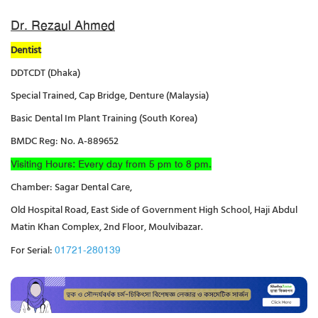
Dr. Rezaul Ahmed
Dentist
DDTCDT (Dhaka)
Special Trained, Cap Bridge, Denture (Malaysia)
Basic Dental Im Plant Training (South Korea)
BMDC Reg: No. A-889652
Visiting Hours: Every day from 5 pm to 8 pm.
Chamber: Sagar Dental Care,
Old Hospital Road, East Side of Government High School, Haji Abdul
Matin Khan Complex, 2nd Floor, Moulvibazar.
For Serial:
01721-280139