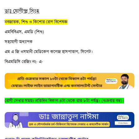
ডাঃ যোগীন্দ্র সিংহ
নবজাতক, শিশু ও কিশোর রোগ বিশেষজ্ঞ
এমবিবিএস, এমডি (শিশু)
সহযোগী অধ্যাপক
এম এ জি ওসমানী মেডিকেল কলেজ হাসপাতাল, সিলেট।
বিএমডিসি রেজিঃ নং- এ-
রোগী দেখার সময়ঃ প্রতিদিন বিকাল ৪টা থেকে রাত ৮টা পর্যন্ত। (শুক্রবার বন্ধ)।