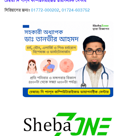
চেম্বারঃ দি পাল্‌স কম্পিউটারাইজড ডায়াগনষ্টিক সেন্টার
সিরিয়ালের জন্যঃ
01772-000202
,
01724-603752