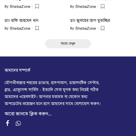
By
By
ShebaZone
ShebaZone
ডাঃ রাফি আহমেদ খান
ডাঃ জুবায়ের আল মুতাচ্ছির
By
By
ShebaZone
ShebaZone
আরো দেখুন
আমাদের সম্পর্কে
মৌলভীবাজার শহরের ডাক্তার, হাসপাতাল, ডায়াগনষ্টিক সেন্টার,
ব্লাড, এ্যাম্বুলেন্স সার্ভিস - ইত্যাদি সেবা মূলক তথ্য নিয়েই গঠিত
আমাদের ওয়েবসাইট। আপনার মতামত বা যেকোন তথ্য
আপডেটের প্রয়োজন মনে হলে আমাদের সাথে যোগাযোগ করুন।
আরো জানতে ক্লিক করুন...