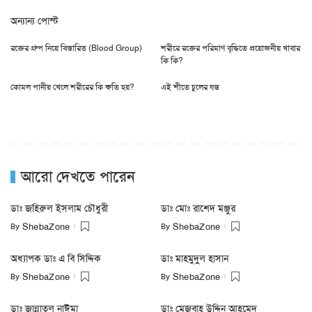
অন্যান্য পোস্ট
রক্তের গ্রুপ নিয়ে বিস্তারিত (Blood Group)
শরীরে রক্তের পরিমাণ বৃদ্ধিতে প্রয়োজনীয় খাবার
কি কি?
কোমল পানীয় খেলে শরীরের কি ক্ষতি হয়?
এই শীতে চুলের যন্ত
আরো দেখতে পারেন
ডাঃ জহিরুল ইসলাম চৌধুরী
ডাঃ মোঃ রাশেদ মঞ্জুর
By
By
ShebaZone
ShebaZone
অধ্যাপক ডাঃ এ বি সিদ্দিক
ডাঃ মাহমুদুল হাসান
By
By
ShebaZone
ShebaZone
ডাঃ জান্নাতুল নাঈমা
ডাঃ মেজবাহ উদ্দিন আহমেদ