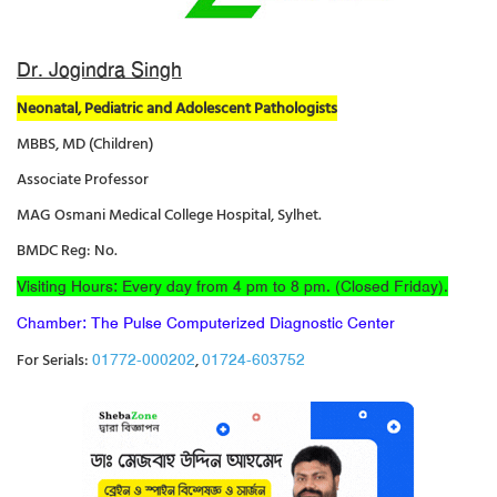
Dr. Jogindra Singh
Neonatal, Pediatric and Adolescent Pathologists
MBBS, MD (Children)
Associate Professor
MAG Osmani Medical College Hospital, Sylhet.
BMDC Reg: No.
Visiting Hours: Every day from 4 pm to 8 pm. (Closed Friday).
Chamber: The Pulse Computerized Diagnostic Center
For Serials:
,
01772-000202
01724-603752