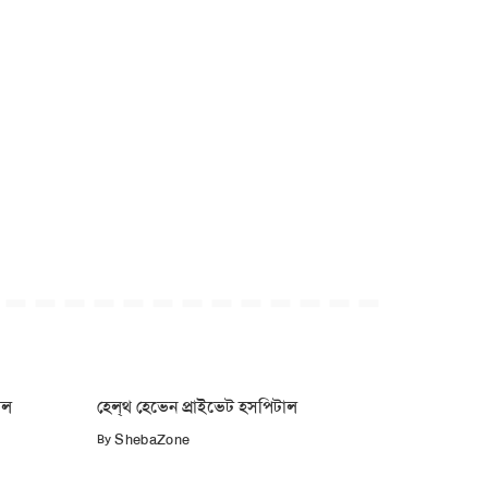
াল
হেল্‌থ হেভেন প্রাইভেট হসপিটাল
By
ShebaZone