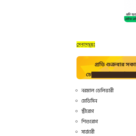
সেবাসমূহঃ
নরমাল ডেলিভারী
মেডিসিন
স্ত্রীরোগ
শিশুরোগ
সার্জারী