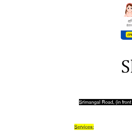
Srimangal Road, (in front 
Services: