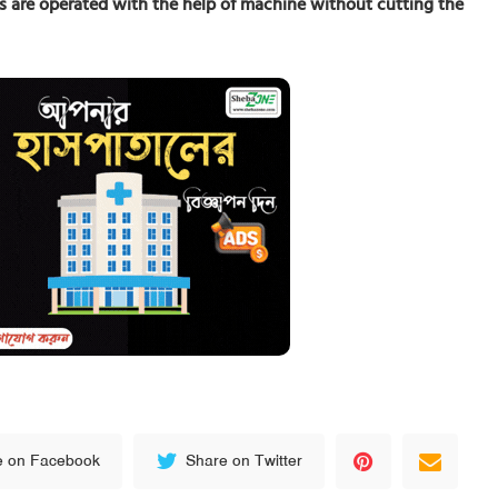
es are operated with the help of machine without cutting the
e on Facebook
Share on Twitter