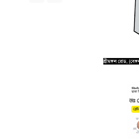
শ্রীমঙ্গল রোড, (বে