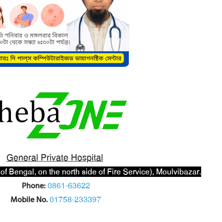
General Private Hospital
of Bengal, on the north side of Fire Service), Moulvibazar.
Phone:
0861-63622
Mobile No.
01758-233397