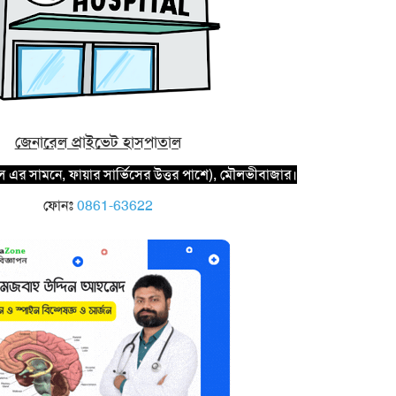
জেনারেল প্রাইভেট হাসপাতাল
ঙ্গল এর সামনে, ফায়ার সার্ভিসের উত্তর পাশে), মৌলভীবাজার।
ফোনঃ
0861-63622