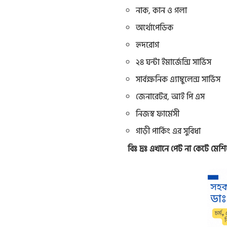
নাক, কান ও গলা
অর্থোপেডিক
হৃদরোগ
২৪ ঘন্টা ইমার্জেন্সি সার্ভিস
সার্বক্ষনিক এ্যাম্বুলেন্স সার্ভিস
জেনারেটর, আই পি এস
নিজস্ব ফার্মেসী
গাড়ী পার্কিং এর সুবিধা
বিঃ দ্রঃ এখানে পেট না কেটে মেশ