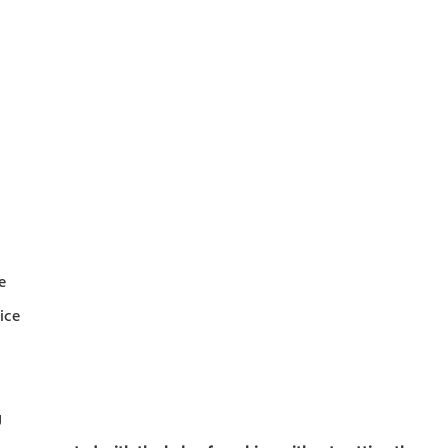
e
ice
g