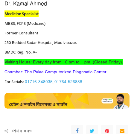
Dr. Kamal Ahmed
Medicine Specialist
MBBS, FCPS (Medicine)
Former Consultant
250 Bedded Sadar Hospital, Moulvibazar.
BMDC Reg: No. A-
Visiting Hours: Every day from 10 am to 1 pm. (Closed Friday).
Chamber: The Pulse Computerized Diagnostic Center
For Serials:
,
01716-348035
01764-526838
শেয়ার করুন