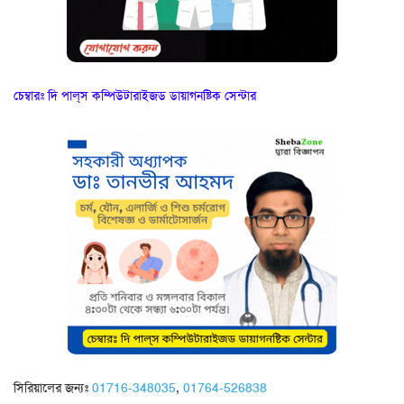
চেম্বারঃ দি পাল্‌স কম্পিউটারাইজড ডায়াগনষ্টিক সেন্টার
সিরিয়ালের জন্যঃ
01716-348035
,
01764-526838