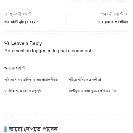
পূর্ববর্তী পোস্ট
পরবর্তী পোস্ট
ডাঃ কাজী মুহিবুর রহমান
ডাঃ কৃষ্ণ কান্ত ভৌমিক
Leave a Reply
You must be
logged in
to post a comment.
অন্যান্য পোস্ট
পুষ্টিকর খাবার তালিকা ও এর প্রয়োজনীয়তা
শরীরে পানির প্রয়োজনীতা
মানসিক শান্তি কেন গুরুত্বপূর্ণ
ফাস্টফুড বা জাঙ্ক ফুডের ক্ষতিকর দিক
আরো দেখতে পারেন