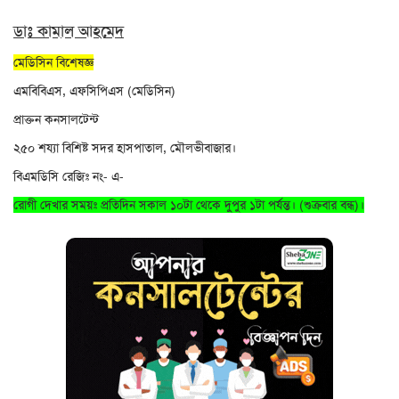
ডাঃ কামাল আহমেদ
মেডিসিন বিশেষজ্ঞ
এমবিবিএস, এফসিপিএস (মেডিসিন)
প্রাক্তন কনসালটেন্ট
২৫০ শয্যা বিশিষ্ট সদর হাসপাতাল, মৌলভীবাজার।
বিএমডিসি রেজিঃ নং- এ-
রোগী দেখার সময়ঃ প্রতিদিন সকাল ১০টা থেকে দুপুর ১টা পর্যন্ত। (শুক্রবার বন্ধ)।