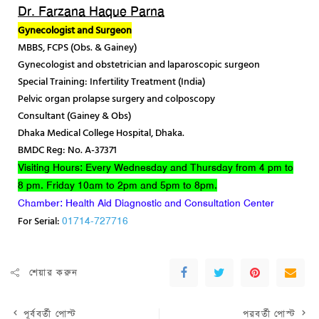
Dr. Farzana Haque Parna
Gynecologist and Surgeon
MBBS, FCPS (Obs. & Gainey)
Gynecologist and obstetrician and laparoscopic surgeon
Special Training: Infertility Treatment (India)
Pelvic organ prolapse surgery and colposcopy
Consultant (Gainey & Obs)
Dhaka Medical College Hospital, Dhaka.
BMDC Reg: No. A-37371
Visiting Hours: Every Wednesday and Thursday from 4 pm to
8 pm. Friday 10am to 2pm and 5pm to 8pm.
Chamber: Health Aid Diagnostic and Consultation Center
For Serial:
01714-727716
শেয়ার করুন
পূর্ববর্তী পোস্ট
পরবর্তী পোস্ট