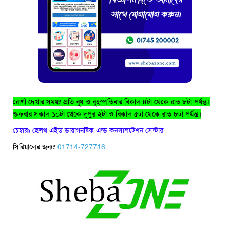
রোগী দেখার সময়ঃ প্রতি বুধ ও বৃহস্পতিবার বিকাল ৪টা থেকে রাত ৮টা পর্যন্ত।
শুক্রবার সকাল ১০টা থেকে দুপুর ২টা ও বিকাল ৫টা থেকে রাত ৮টা পর্যন্ত।
চেম্বারঃ হেলথ এইড ডায়াগনষ্টিক এন্ড কনসালটেশন সেন্টার
সিরিয়ালের জন্যঃ
01714-727716