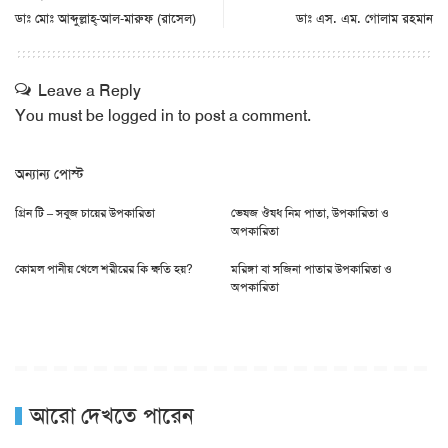
ডাঃ মোঃ আব্দুল্লাহ্‌-আল-মারুফ (রাসেল)
ডাঃ এস. এম. গোলাম রহমান
Leave a Reply
You must be
logged in
to post a comment.
অন্যান্য পোস্ট
গ্রিন টি – সবুজ চায়ের উপকারিতা
ভেষজ ঔষধ নিম পাতা, উপকারিতা ও
অপকারিতা
কোমল পানীয় খেলে শরীরের কি ক্ষতি হয়?
মরিঙ্গা বা সজিনা পাতার উপকারিতা ও
অপকারিতা
আরো দেখতে পারেন