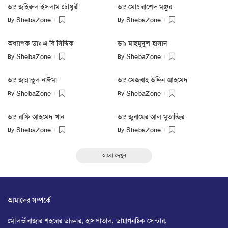
ডাঃ জহিরুল ইসলাম চৌধুরী
ডাঃ মোঃ রাশেদ মঞ্জুর
By
By
ShebaZone
ShebaZone
অধ্যাপক ডাঃ এ বি সিদ্দিক
ডাঃ মাহমুদুল হাসান
By
By
ShebaZone
ShebaZone
ডাঃ জান্নাতুল নাঈমা
ডাঃ মেজবাহ উদ্দিন আহমেদ
By
By
ShebaZone
ShebaZone
ডাঃ রাফি আহমেদ খান
ডাঃ জুবায়ের আল মুতাচ্ছির
By
By
ShebaZone
ShebaZone
আরো দেখুন
আমাদের সম্পর্কে
মৌলভীবাজার শহরের ডাক্তার, হাসপাতাল, ডায়াগনষ্টিক সেন্টার,