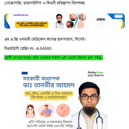
(নেফ্রোলজি, ডায়ালাইসিস ও কিডনী প্রতিস্থাপন বিশেষজ্ঞ)
এম এ জি ওসমানী মেডিকেল কলেজ হাসপাতাল, সিলেট।
বিএমডিসি রেজিঃ নং- এ-54560
রোগী দেখার সময়ঃ প্রতি শুক্রবার সকাল ৯টা থেকে বিকাল ৪টা পর্যন্ত।