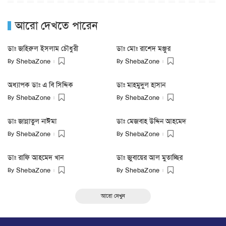
আরো দেখতে পারেন
ডাঃ জহিরুল ইসলাম চৌধুরী
ডাঃ মোঃ রাশেদ মঞ্জুর
By
By
ShebaZone
ShebaZone
অধ্যাপক ডাঃ এ বি সিদ্দিক
ডাঃ মাহমুদুল হাসান
By
By
ShebaZone
ShebaZone
ডাঃ জান্নাতুল নাঈমা
ডাঃ মেজবাহ উদ্দিন আহমেদ
By
By
ShebaZone
ShebaZone
ডাঃ রাফি আহমেদ খান
ডাঃ জুবায়ের আল মুতাচ্ছির
By
By
ShebaZone
ShebaZone
আরো দেখুন