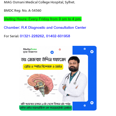
MAG Osmani Medical College Hospital, Sylhet.
BMDC Reg: No. A-54560
Visiting Hours: Every Friday from 9 am to 4 pm.
Chamber: R.K Diagnostic and Consultation Center
For Serial:
01321-228262
,
01402-601958