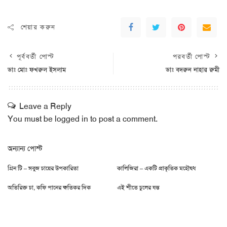
শেয়ার করুন
পূর্ববর্তী পোস্ট
পরবর্তী পোস্ট
ডাঃ মোঃ ফখরুল ইসলাম
ডাঃ বদরুন নাহার রুমী
Leave a Reply
You must be
logged in
to post a comment.
অন্যান্য পোস্ট
গ্রিন টি – সবুজ চায়ের উপকারিতা
কালিজিরা – একটি প্রাকৃতিক মহৌষধ
অতিরিক্ত চা, কফি পানের ক্ষতিকর দিক
এই শীতে চুলের যন্ত