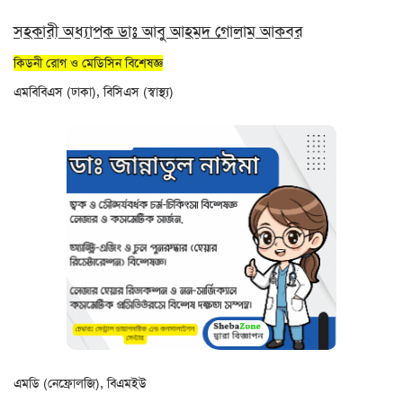
সহকারী অধ্যাপক ডাঃ আবু আহমদ গোলাম আকবর
কিডনী রোগ ও মেডিসিন বিশেষজ্ঞ
এমবিবিএস (ঢাকা), বিসিএস (স্বাস্থ্য)
এমডি (নেফ্রোলজি), বিএমইউ