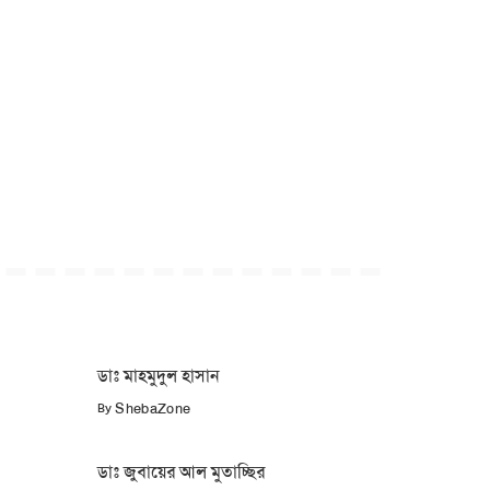
ডাঃ মাহমুদুল হাসান
By
ShebaZone
ডাঃ জুবায়ের আল মুতাচ্ছির