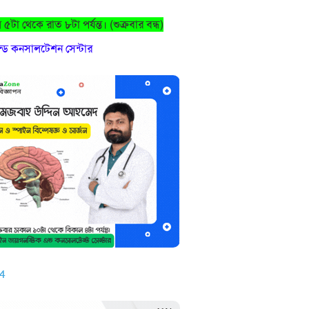
টা থেকে রাত ৮টা পর্যন্ত। (শুক্রবার বন্ধ)
এন্ড কনসালটেশন সেন্টার
4