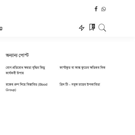
0
g
অন্যান্য পোস্ট
রোগ প্রতিরোধ ক্ষমতা বৃদ্ধির কিছু
ফাস্টফুড বা জাঙ্ক ফুডের ক্ষতিকর দিক
কার্যকরী উপায়
রক্তের গ্রুপ নিয়ে বিস্তারিত (Blood
গ্রিন টি – সবুজ চায়ের উপকারিতা
Group)