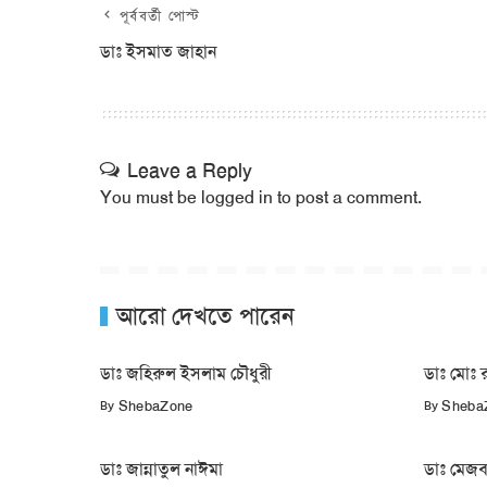
পূর্ববর্তী পোস্ট
ডাঃ ইসমাত জাহান
Leave a Reply
You must be
logged in
to post a comment.
আরো দেখতে পারেন
ডাঃ জহিরুল ইসলাম চৌধুরী
ডাঃ মোঃ র
By
By
ShebaZone
Sheba
ডাঃ জান্নাতুল নাঈমা
ডাঃ মেজব