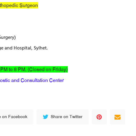
thopedic Surgeon
Surgery)
 and Hospital, Sylhet.
5 PM to 8 PM. (Closed on Friday)
stic and Consultation Center
e on Facebook
Share on Twitter