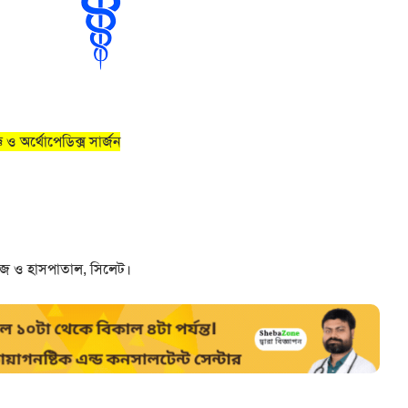
ও অর্থোপেডিক্স সার্জন
জ ও হাসপাতাল, সিলেট।