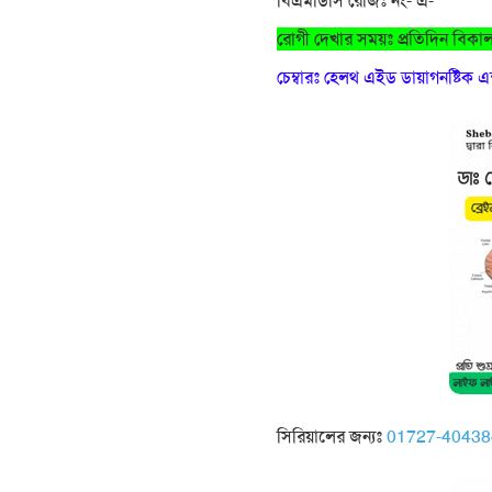
বিএমডিসি রেজিঃ নং- এ-
রোগী দেখার সময়ঃ প্রতিদিন বিকাল ৫
চেম্বারঃ হেলথ এইড ডায়াগনষ্টিক 
সিরিয়ালের জন্যঃ
01727-40438