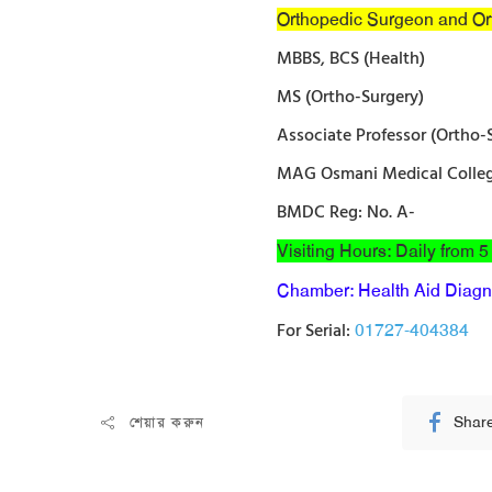
Orthopedic Surgeon and Or
MBBS, BCS (Health)
MS (Ortho-Surgery)
Associate Professor (Ortho-
MAG Osmani Medical College
BMDC Reg: No. A-
Visiting Hours: Daily from 
Chamber: Health Aid Diagno
For Serial:
01727-404384
Shar
শেয়ার করুন