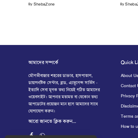
By
By
ShebaZone
Sheba
আমাদের সম্পর্কে
Quick L
মৌলভীবাজার শহরের ডাক্তার, হাসপাতাল,
About U
ডায়াগনষ্টিক সেন্টার, ব্লাড, এ্যাম্বুলেন্স সার্ভিস -
Contact 
ইত্যাদি সেবা মূলক তথ্য নিয়েই গঠিত আমাদের
Privacy P
ওয়েবসাইট। আপনার মতামত বা যেকোন তথ্য
আপডেটের প্রয়োজন মনে হলে আমাদের সাথে
Disclaim
যোগাযোগ করুন।
Terms an
আরো জানতে ক্লিক করুন...
How to u