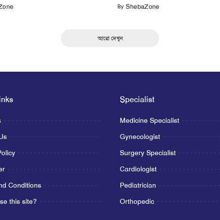
By
Zone
ShebaZone
আরো দেখুন
inks
Specialist
s
Medicine Specialist
Us
Gynecologist
olicy
Surgery Specialist
er
Cardiologist
d Conditions
Pediatrician
se this site?
Orthopedic