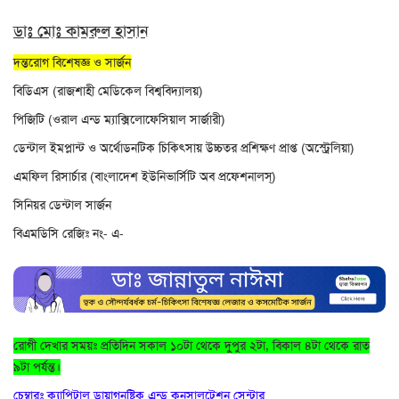
ডাঃ মোঃ কামরুল হাসান
দন্তরোগ বিশেষজ্ঞ ও সার্জন
বিডিএস (রাজশাহী মেডিকেল বিশ্ববিদ্যালয়)
পিজিটি (ওরাল এন্ড ম্যাক্সিলোফেসিয়াল সার্জারী)
ডেন্টাল ইমপ্লান্ট ও অর্থোডনটিক চিকিৎসায় উচ্চতর প্রশিক্ষণ প্রাপ্ত (অস্ট্রেলিয়া)
এমফিল রিসার্চার (বাংলাদেশ ইউনিভার্সিটি অব প্রফেশনালস্‌)
সিনিয়র ডেন্টাল সার্জন
বিএমডিসি রেজিঃ নং- এ-
রোগী দেখার সময়ঃ প্রতিদিন সকাল ১০টা থেকে দুপুর ২টা, বিকাল ৪টা থেকে রাত
৯টা পর্যন্ত।
চেম্বারঃ ক্যাপিটাল ডায়াগনষ্টিক এন্ড কনসালটেশন সেন্টার