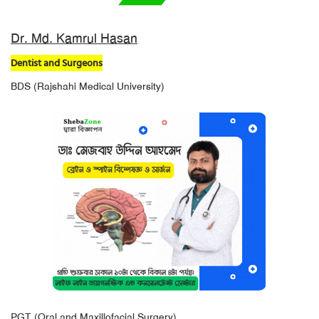
Dr. Md. Kamrul Hasan
Dentist and Surgeons
BDS (Rajshahi Medical University)
PGT (Oral and Maxillofacial Surgery)