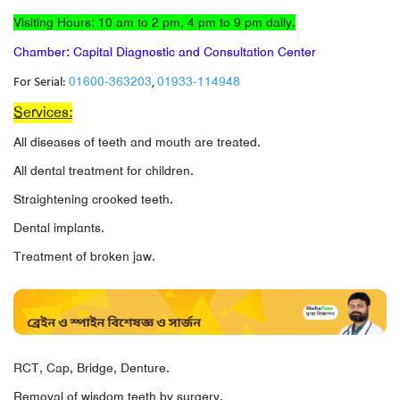
Visiting Hours: 10 am to 2 pm, 4 pm to 9 pm daily.
Chamber: Capital Diagnostic and Consultation Center
For Serial:
,
01600-363203
01933-114948
Services:
All diseases of teeth and mouth are treated.
All dental treatment for children.
Straightening crooked teeth.
Dental implants.
Treatment of broken jaw.
RCT, Cap, Bridge, Denture.
Removal of wisdom teeth by surgery.