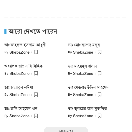
আরো দেখতে পারেন
ডাঃ জহিরুল ইসলাম চৌধুরী
ডাঃ মোঃ রাশেদ মঞ্জুর
By
By
ShebaZone
ShebaZone
অধ্যাপক ডাঃ এ বি সিদ্দিক
ডাঃ মাহমুদুল হাসান
By
By
ShebaZone
ShebaZone
ডাঃ জান্নাতুল নাঈমা
ডাঃ মেজবাহ উদ্দিন আহমেদ
By
By
ShebaZone
ShebaZone
ডাঃ রাফি আহমেদ খান
ডাঃ জুবায়ের আল মুতাচ্ছির
By
By
ShebaZone
ShebaZone
আরো দেখুন