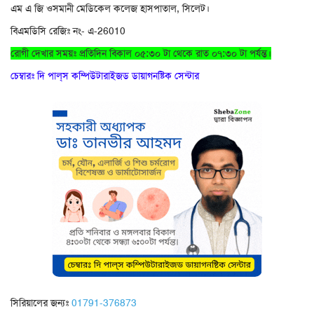
এম এ জি ওসমানী মেডিকেল কলেজ হাসপাতাল, সিলেট।
বিএমডিসি রেজিঃ নং- এ-26010
রোগী দেখার সময়ঃ প্রতিদিন বিকাল ০৫:৩০ টা থেকে রাত ০৭:৩০ টা পর্যন্ত।
চেম্বারঃ দি পাল্‌স কম্পিউটারাইজড ডায়াগনষ্টিক সেন্টার
সিরিয়ালের জন্যঃ
01791-376873