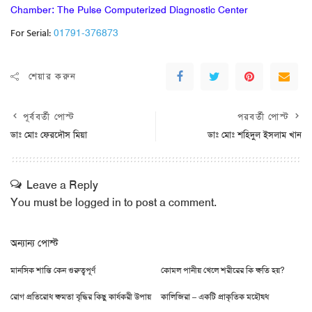
Chamber: The Pulse Computerized Diagnostic Center
For Serial:
01791-376873
শেয়ার করুন
পূর্ববর্তী পোস্ট
পরবর্তী পোস্ট
ডাঃ মোঃ ফেরদৌস মিয়া
ডাঃ মোঃ শহিদুল ইসলাম খান
Leave a Reply
You must be
logged in
to post a comment.
অন্যান্য পোস্ট
মানসিক শান্তি কেন গুরুত্বপূর্ণ
কোমল পানীয় খেলে শরীরের কি ক্ষতি হয়?
রোগ প্রতিরোধ ক্ষমতা বৃদ্ধির কিছু কার্যকরী উপায়
কালিজিরা – একটি প্রাকৃতিক মহৌষধ